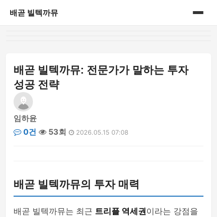
배곧 빌텍까뮤
홈
게시판
배곧 빌텍까뮤: 전문가가 말하는 투자
성공 전략
임하윤
0건
53회
2026.05.15 07:08
배곧 빌텍까뮤의 투자 매력
배곧 빌텍까뮤는 최근
트리플 역세권
이라는 강점을