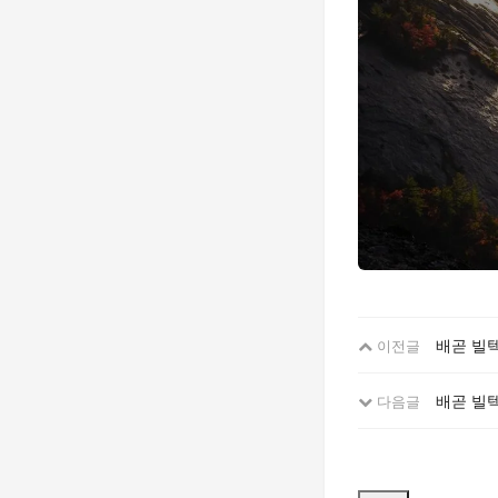
배곧 빌텍
이전글
배곧 빌
다음글