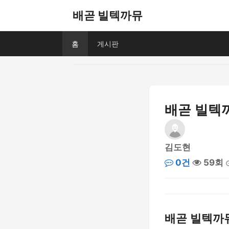
배곧 빌텍까뮤
홈
게시판
배곧 빌텍
김도현
0건
59회
배곧 빌텍까뮤