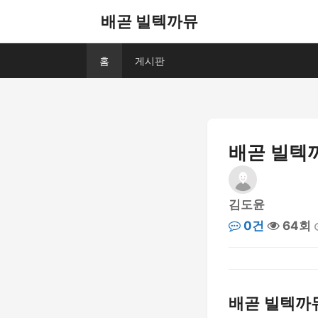
배곧 빌텍까뮤
홈
게시판
배곧 빌텍
김도윤
0건
64회
배곧 빌텍까뮤