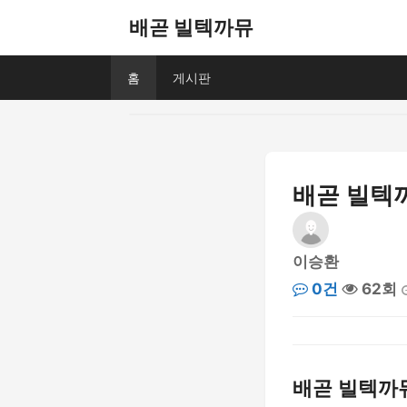
배곧 빌텍까뮤
홈
게시판
배곧 빌텍
이승환
0건
62회
배곧 빌텍까