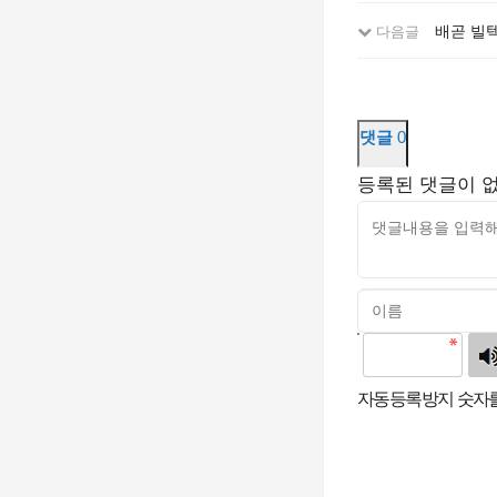
배곧 빌텍
다음글
댓글
0
등록된 댓글이 
고침
자동등록방지 숫자를